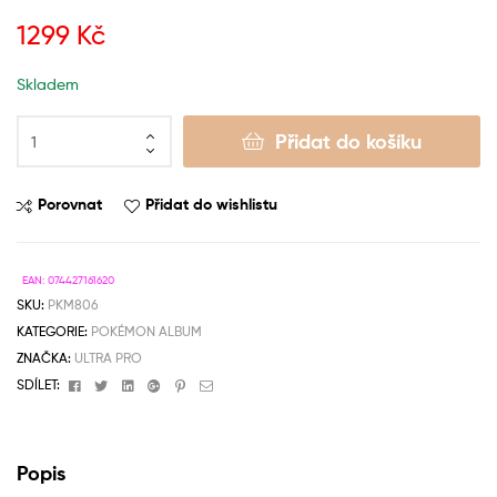
1299
Kč
Skladem
Přidat do košíku
Porovnat
Přidat do wishlistu
EAN:
074427161620
SKU:
PKM806
KATEGORIE:
POKÉMON ALBUM
ZNAČKA:
ULTRA PRO
Facebook
Twitter
Linkedin
Google+
Pinterest
Email
SDÍLET:
Popis