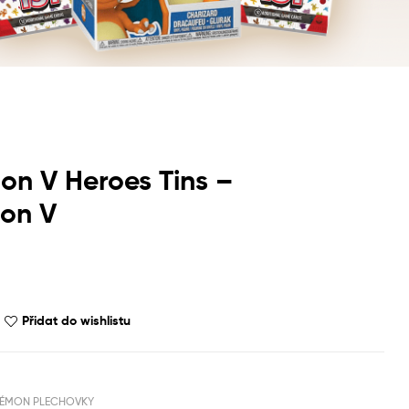
n V Heroes Tins –
on V
Přidat do wishlistu
ÉMON PLECHOVKY