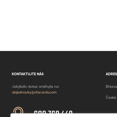
KONTAKTUJTE NÁS
ADRES
Jakýkoliv dotaz směřujte na
Březov
objednavky@ofscards.com
Česká 
608 769 449
Ponděl
+420