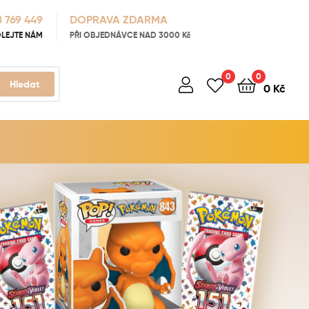
 769 449
DOPRAVA ZDARMA
LEJTE NÁM
PŘI OBJEDNÁVCE NAD 3000 Kč
0
0
Hledat
0
Kč