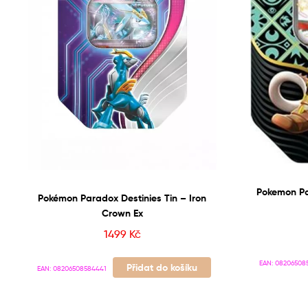
Pokemon Pa
Pokémon Paradox Destinies Tin – Iron
Crown Ex
1499
Kč
EAN:
08206508
Přidat do košíku
EAN:
08206508584441