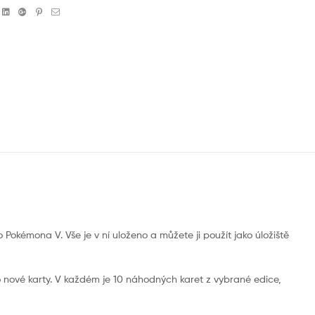
book
witter
Linkedin
Google+
Pinterest
Email
 Pokémona V. Vše je v ní uloženo a můžete ji použít jako úložiště
 o nové karty. V každém je 10 náhodných karet z vybrané edice,