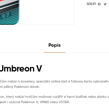
Face
T
SDÍLET:
Popis
 Umbreon V
ům nabízí 4 boostery, speciální online kód a foilovou kartu vybraného
lmi pěkný Pokémoní dárek.
on, který nabízí hráčům možnost rozšířit si herní balíček nebo sbírku
bjevit i vzácné Pokémon V, VMAX nebo VSTAR.