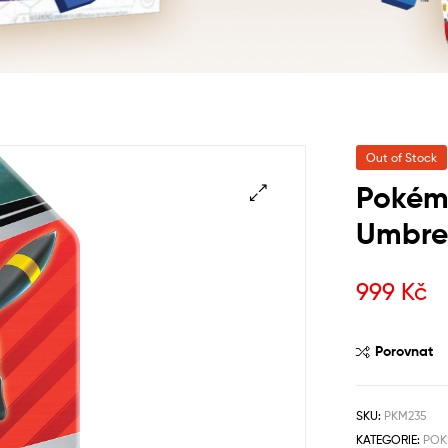
Out of Stock
Pokémo
Umbre
999
Kč
Porovnat
SKU:
PKM235
KATEGORIE:
POK