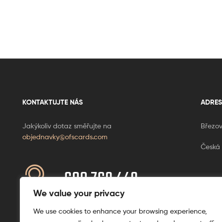
KONTAKTUJTE NÁS
ADRES
Jakýkoliv dotaz směřujte na
Březov
objednavky@ofscards.com
Česká 
608 769 449
Ponděl
+420
We value your privacy
We use cookies to enhance your browsing experience,