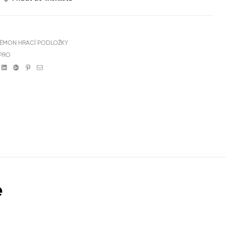
ÉMON HRACÍ PODLOŽKY
 PRO
book
witter
Linkedin
Google+
Pinterest
Email
e