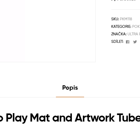
SKU:
PKM118
KATEGORIE:
POK
ZNAČKA:
ULTRA
Face
T
SDÍLET:
Popis
o Play Mat and Artwork Tub