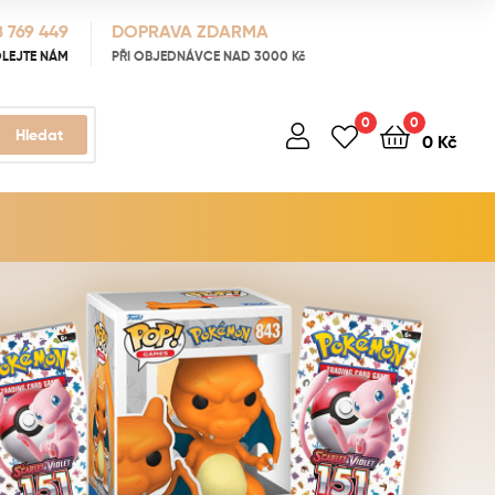
 769 449
DOPRAVA ZDARMA
LEJTE NÁM
PŘI OBJEDNÁVCE NAD 3000 Kč
0
0
Hledat
0
Kč