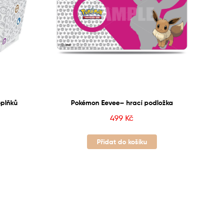
oplňků
Pokémon Eevee– hrací podložka
499
Kč
Přidat do košíku