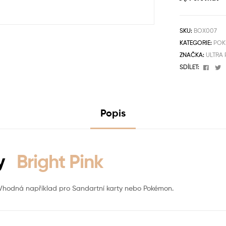
SKU:
BOX007
KATEGORIE:
POK
ZNAČKA:
ULTRA
Face
T
SDÍLET:
Popis
ty
Bright Pink
 Vhodná například pro Sandartní karty nebo Pokémon.