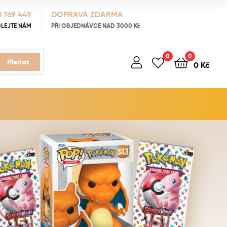
 769 449
DOPRAVA ZDARMA
LEJTE NÁM
PŘI OBJEDNÁVCE NAD 3000 Kč
0
0
Hledat
0
Kč