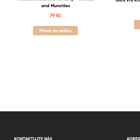
and Munchlax
79
Kč
Přidat do košíku
KONTAKTUJTE NÁS
ADRES