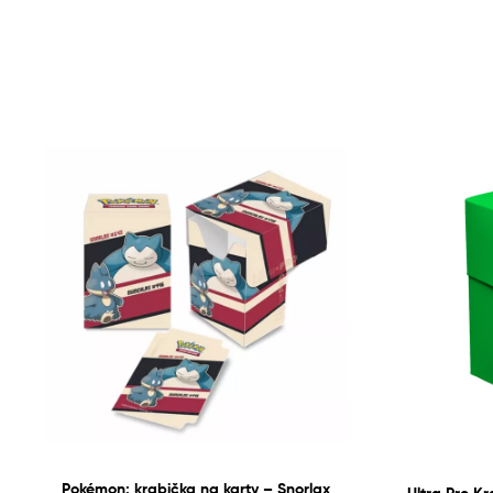
Pokémon: krabička na karty – Snorlax
Ultra Pro K