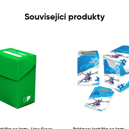
Související produkty
rabička na karty -Lime Green
Pokémon: krabička na karty –