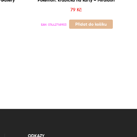
79
Kč
Přidat do košíku
EAN:
074427161903
ODKAZY