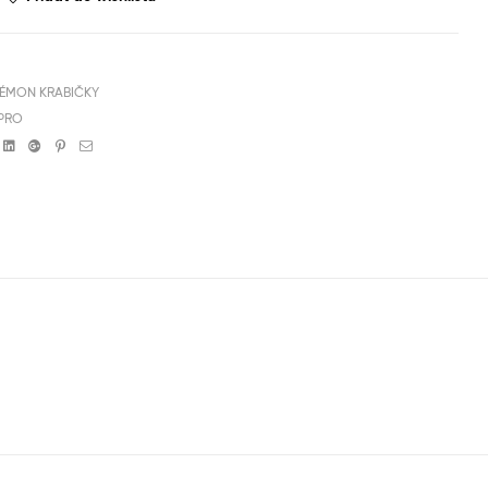
ÉMON KRABIČKY
 PRO
book
witter
Linkedin
Google+
Pinterest
Email