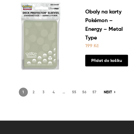
Obaly na karty
Pokémon –
Energy – Metal
Type
199
Kč
Přidat do košíku
1
2
3
4
…
55
56
57
NEXT