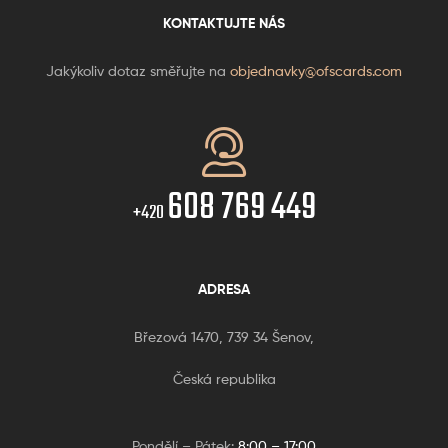
KONTAKTUJTE NÁS
Jakýkoliv dotaz směřujte na
objednavky@ofscards.com
608 769 449
+420
ADRESA
Březová 1470, 739 34 Šenov,
Česká republika
Pondělí – Pátek:
8:00 – 17:00