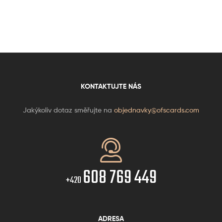
KONTAKTUJTE NÁS
Jakýkoliv dotaz směřujte na
objednavky@ofscards.com
608 769 449
+420
ADRESA