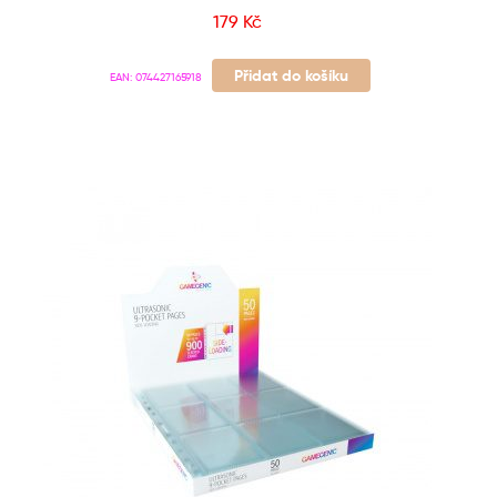
179
Kč
Přidat do košíku
EAN:
074427165918