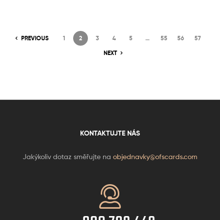
PREVIOUS
1
2
3
4
5
…
55
56
57
NEXT
KONTAKTUJTE NÁS
Jakýkoliv dotaz směřujte na
objednavky@ofscards.com