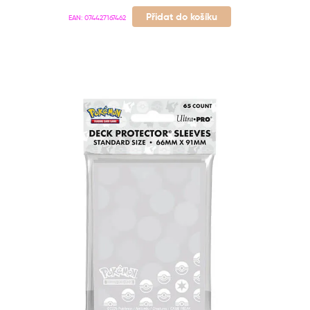
Přidat do košíku
EAN:
074427167462