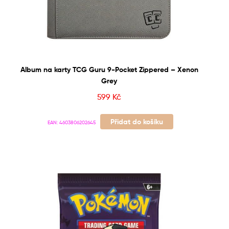
Album na karty TCG Guru 9-Pocket Zippered – Xenon
Grey
599
Kč
Přidat do košíku
EAN:
4603806202645