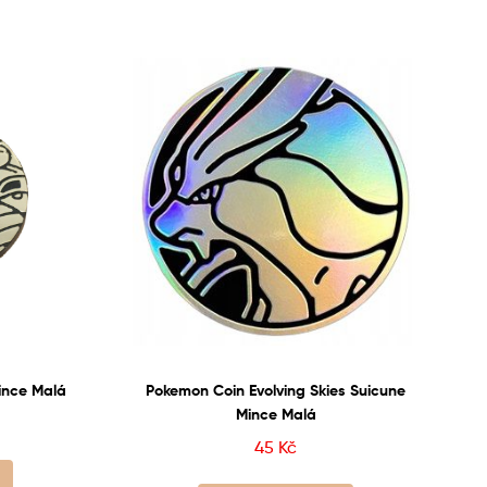
ince Malá
Pokemon Coin Evolving Skies Suicune
Mince Malá
45
Kč