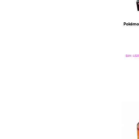
Pokémon
EAN:
452