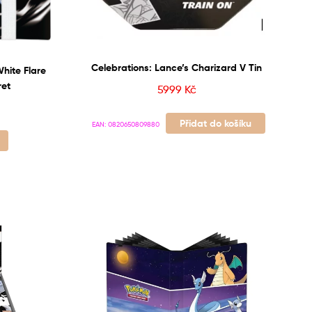
Celebrations: Lance’s Charizard V Tin
White Flare
ret
5999
Kč
Přidat do košíku
EAN:
0820650809880