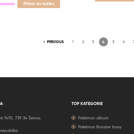
Přidat do košíku
650850332
PREVIOUS
1
2
3
4
5
6
A
TOP KATEGORIE
á 1470, 739 34 Šenov,
Pokémon album
Pokémon Booster boxy
republika