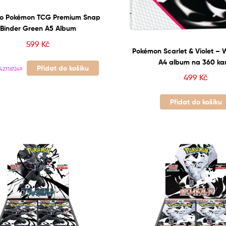
Pro Pokémon TCG Premium Snap
Binder Green A5 Album
599
Kč
Pokémon Scarlet & Violet – 
A4 album na 360 ka
Přidat do košíku
427167249
499
Kč
Přidat do košíku