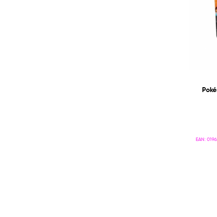
Poké
EAN:
0196