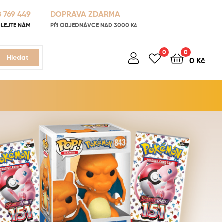
 769 449
DOPRAVA ZDARMA
LEJTE NÁM
PŘI OBJEDNÁVCE NAD 3000 Kč
0
0
Hledat
0
Kč