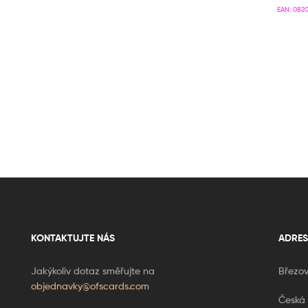
EAN:
0820
KONTAKTUJTE NÁS
ADRES
Jakýkoliv dotaz směřujte na
Březov
objednavky@ofscards.com
Česká 