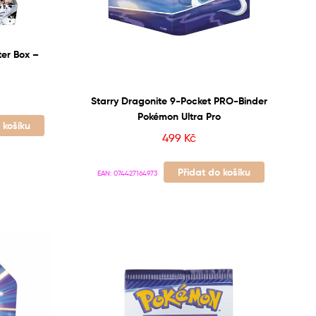
r Box –
Starry Dragonite 9-Pocket PRO-Binder
Pokémon Ultra Pro
 košíku
499
Kč
Přidat do košíku
EAN:
074427164973