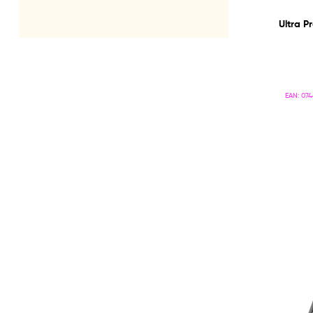
Ultra 
EAN:
074