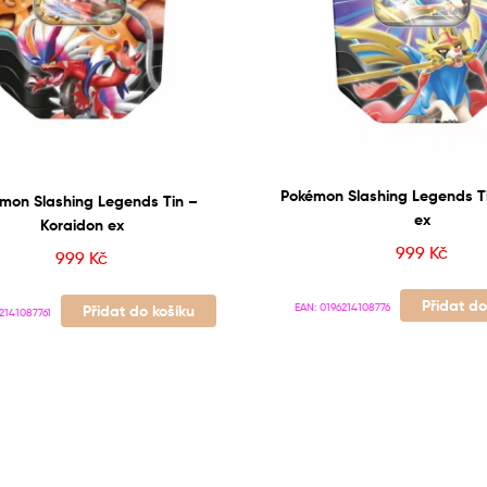
Pokémon Slashing Legends T
mon Slashing Legends Tin –
ex
Koraidon ex
999
Kč
999
Kč
Přidat do
EAN:
0196214108776
Přidat do košíku
2141087761