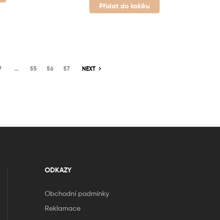
Přidat do košíku
7
…
55
56
57
NEXT
ODKAZY
Obchodní podmínky
Reklamace