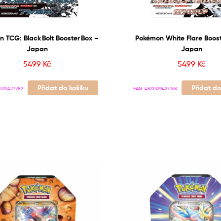
 TCG: Black Bolt Booster Box –
Pokémon White Flare Booste
Japan
Japan
5499
Kč
5499
Kč
Přidat do košíku
Přidat do
1329427782
EAN:
4521329427768