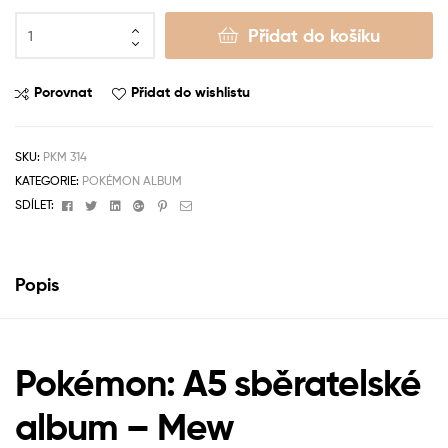
Přidat do košíku
Porovnat
Přidat do wishlistu
SKU:
PKM 314
KATEGORIE:
POKÉMON ALBUM
Facebook
Twitter
Linkedin
Google+
Pinterest
Email
SDÍLET:
Popis
Pokémon: A5 sběratelské
album – Mew