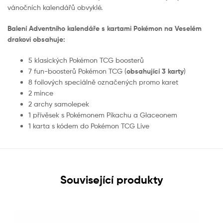
vánočních kalendářů obvyklé.
Balení Adventního kalendáře s kartami Pokémon na Veselém
drakovi obsahuje:
5 klasických Pokémon TCG boosterů
7 fun-boosterů Pokémon TCG (
obsahující 3 karty
)
8 foilových speciálně označených promo karet
2 mince
2 archy samolepek
1 přívěsek s Pokémonem Pikachu a Glaceonem
1 karta s kódem do Pokémon TCG Live
Související produkty