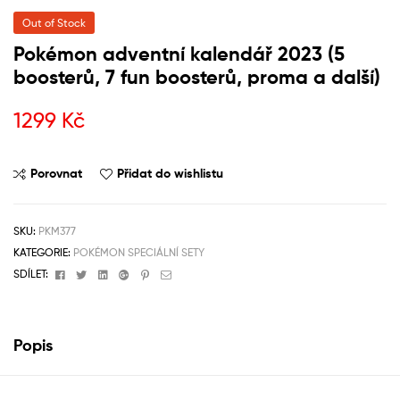
Out of Stock
Pokémon adventní kalendář 2023 (5
boosterů, 7 fun boosterů, proma a další)
1299
Kč
Porovnat
Přidat do wishlistu
SKU:
PKM377
KATEGORIE:
POKÉMON SPECIÁLNÍ SETY
Facebook
Twitter
Linkedin
Google+
Pinterest
Email
SDÍLET:
Popis