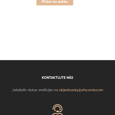
Přidat do košíku
KONTAKTUJTE NÁS
Jakýkoliv dotaz směřujte na
objednavky@ofscards.com