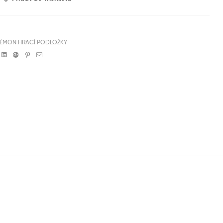
ÉMON HRACÍ PODLOŽKY
book
witter
Linkedin
Google+
Pinterest
Email