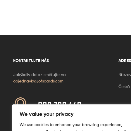
KONTAKTUJTE NÁS
ADRES
Jakýkoliv dotaz směřujte na
Březov
objednavky@ofscards.com
Česká 
608 769 449
Ponděl
+420
We value your privacy
We use cookies to enhance your browsing experience,