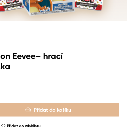
on Eevee– hrací
žka
Přidat do košíku
Přidat do wishlistu