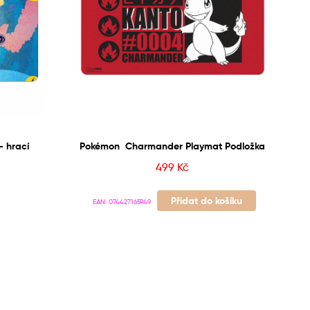
 hrací
Pokémon Charmander Playmat Podložka
499
Kč
Přidat do košíku
EAN:
074427165949