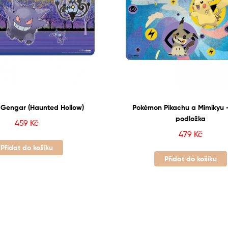
Gengar (Haunted Hollow)
Pokémon Pikachu a Mimikyu –
podložka
459
Kč
479
Kč
Přidat do košíku
Přidat do košíku