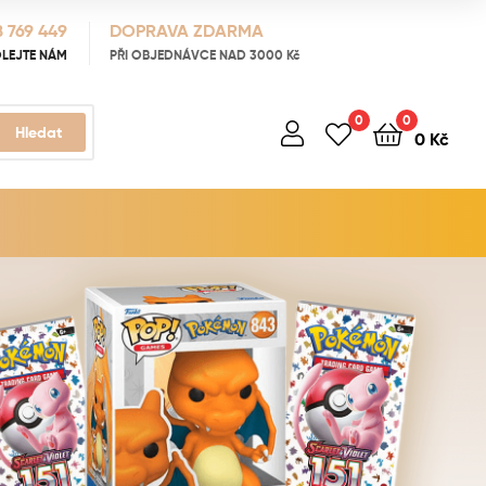
 769 449
DOPRAVA ZDARMA
LEJTE NÁM
PŘI OBJEDNÁVCE NAD 3000 Kč
0
0
Hledat
0
Kč