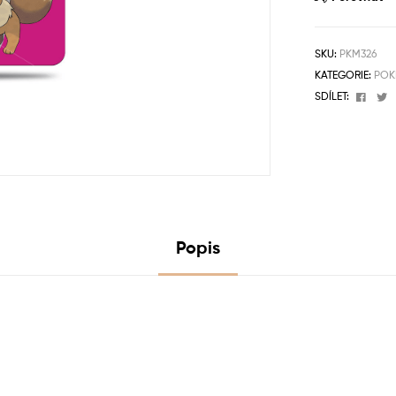
SKU:
PKM326
KATEGORIE:
POK
Face
T
SDÍLET:
Popis