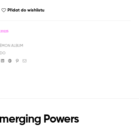
Přidat do wishlistu
820225
ÉMON ALBUM
NDO
book
witter
Linkedin
Google+
Pinterest
Email
Emerging Powers