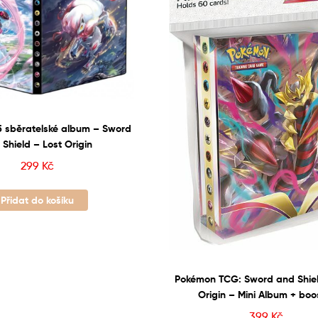
 sběratelské album – Sword
 Shield – Lost Origin
299
Kč
Přidat do košíku
Pokémon TCG: Sword and Shield
Origin – Mini Album + boo
399
Kč