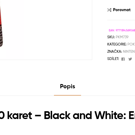
Porovnat
EAN:
977159456906
SKU:
PKM739
KATEGORIE:
POK
ZNAČKA:
NINTE
Face
T
SDÍLET:
Popis
 karet – Black and White: 