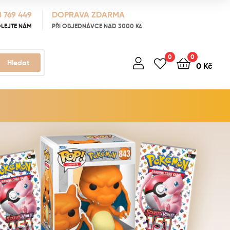
 769 449
DOPRAVA ZDARMA
LEJTE NÁM
PŘI OBJEDNÁVCE NAD 3000 Kč
0
0
Hledat
0
Kč