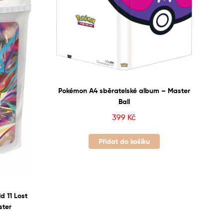
Pokémon A4 sběratelské album – Master
Ball
399
Kč
Přidat do košíku
 11 Lost
ster