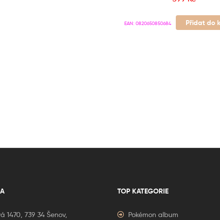
Přidat do 
EAN:
0820650850684
A
TOP KATEGORIE
á 1470, 739 34 Šenov,
Pokémon album