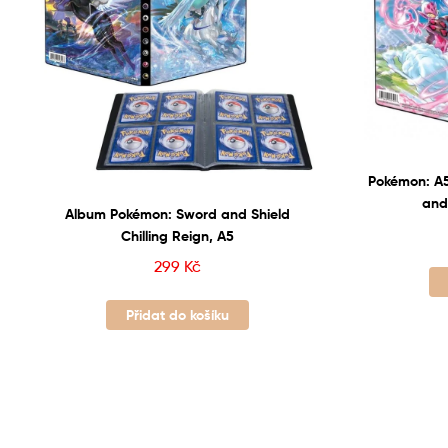
Pokémon: A5
and
Album Pokémon: Sword and Shield
Chilling Reign, A5
299
Kč
Přidat do košíku