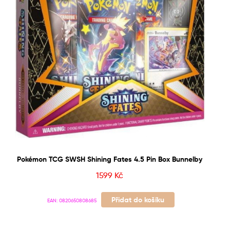
Pokémon TCG SWSH Shining Fates 4.5 Pin Box Bunnelby
1599
Kč
Přidat do košíku
EAN:
0820650808685