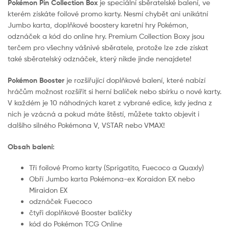
Pokémon Pin Collection Box
je speciální sběratelské balení, ve
kterém získáte foilové promo karty. Nesmí chybět ani unikátní
Jumbo karta, doplňkové boostery karetní hry Pokémon,
odznáček a kód do online hry. Premium Collection Boxy jsou
terčem pro všechny vášnivé sběratele, protože lze zde získat
také sběratelský odznáček, který nikde jinde nenajdete!
Pokémon Booster
je rozšiřující doplňkové balení, které nabízí
hráčům možnost rozšířit si herní balíček nebo sbírku o nové karty.
V každém je 10 náhodných karet z vybrané edice, kdy jedna z
nich je vzácná a pokud máte štěstí, můžete takto objevit i
dalšího silného Pokémona V, VSTAR nebo VMAX!
Obsah balení:
Tři foilové Promo karty (Sprigatito, Fuecoco a Quaxly)
Obří Jumbo karta Pokémona-ex Koraidon EX nebo
Miraidon EX
odznáček Fuecoco
čtyři doplňkové Booster balíčky
kód do Pokémon TCG Online