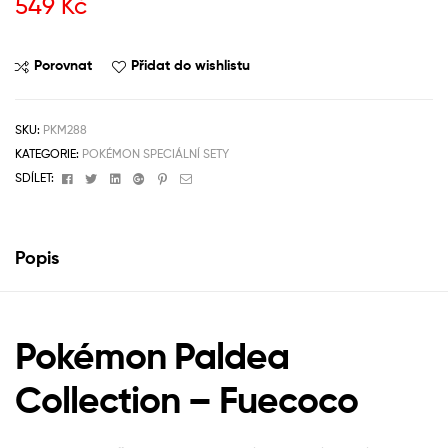
549
Kč
Porovnat
Přidat do wishlistu
SKU:
PKM288
KATEGORIE:
POKÉMON SPECIÁLNÍ SETY
Facebook
Twitter
Linkedin
Google+
Pinterest
Email
SDÍLET:
Popis
Pokémon Paldea
Collection – Fuecoco