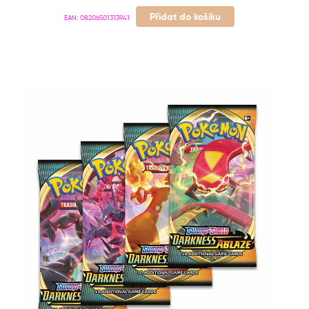
Přidat do košíku
EAN:
08206501313941