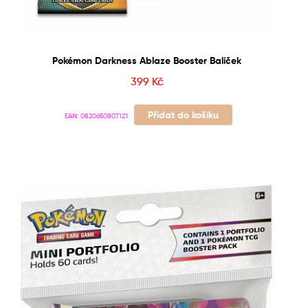
Pokémon Darkness Ablaze Booster Balíček
399
Kč
Přidat do košíku
EAN:
0820650807121