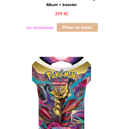
Album + booster
399
Kč
Přidat do košíku
EAN:
0820650850684