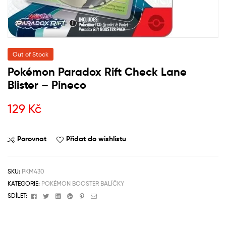
Out of Stock
Pokémon Paradox Rift Check Lane
Blister – Pineco
129
Kč
Porovnat
Přidat do wishlistu
SKU:
PKM430
KATEGORIE:
POKÉMON BOOSTER BALÍČKY
Facebook
Twitter
Linkedin
Google+
Pinterest
Email
SDÍLET: