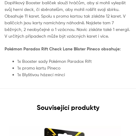
Doplňkový Booster balíček slouží hráčům, aby si mohli vylepšit
svůj herní deck, či sběratelům, aby mohli rošířit svoji sbírku.
Obsahuje 11 karet. Spolu s promo kartou tak získáte 12 karet. V
balíčcích jsou karty namíchány náhodně. Najdete tam 7
běžných, 2 neobyčejné a 1 vzácnou. Navíc získáte také 1 energii.
V určitých případech může být vzácných karet i více.
Pokémon Paradox Rift Check Lane Blister Pineco obsahuje:
1x Booster sady Pokémon Paradox Rift
1x promo kartu Pineco
1x Blyštivou házecí minci
Související produkty