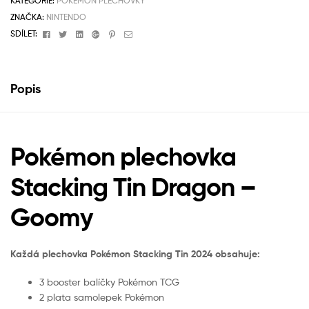
KATEGORIE:
POKÉMON PLECHOVKY
ZNAČKA:
NINTENDO
Facebook
Twitter
Linkedin
Google+
Pinterest
Email
SDÍLET:
Popis
Pokémon plechovka
Stacking Tin Dragon –
Goomy
Každá plechovka Pokémon Stacking Tin 2024 obsahuje:
3 booster balíčky Pokémon TCG
2 plata samolepek Pokémon