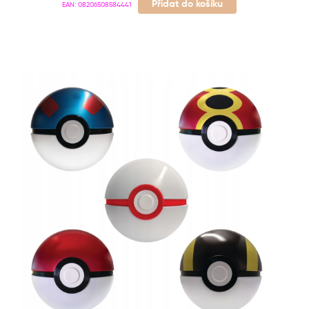
Přidat do košíku
EAN:
08206508584441