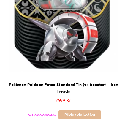
Pokémon Paldean Fates Standard Tin (4x booster) – Iron
Treads
2699
Kč
Přidat do košíku
EAN:
0820650856204