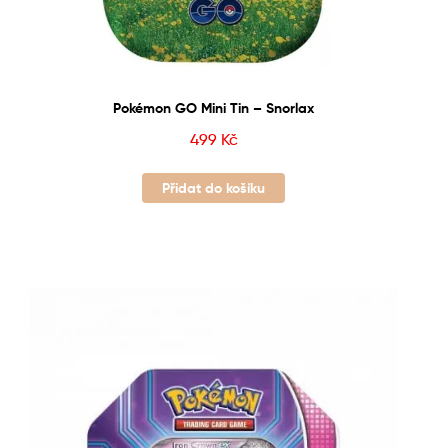
Pokémon GO Mini Tin – Snorlax
499
Kč
Přidat do košíku