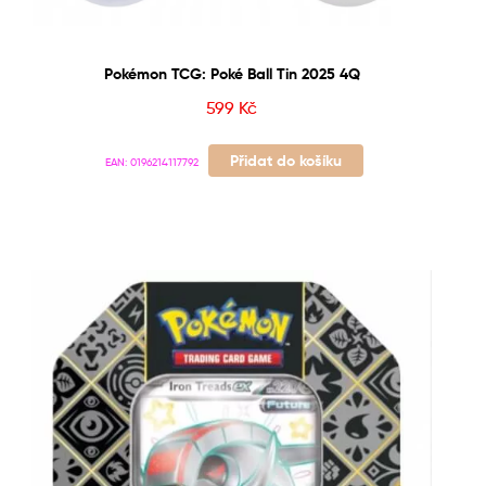
Pokémon TCG: Poké Ball Tin 2025 4Q
599
Kč
Přidat do košíku
EAN:
0196214117792