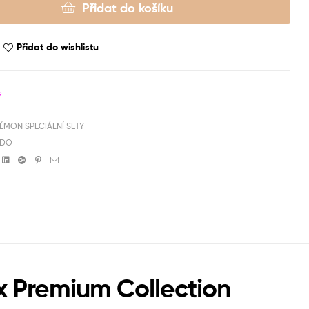
Přidat do košíku
Přidat do wishlistu
9
ÉMON SPECIÁLNÍ SETY
NDO
book
witter
Linkedin
Google+
Pinterest
Email
Ex Premium Collection