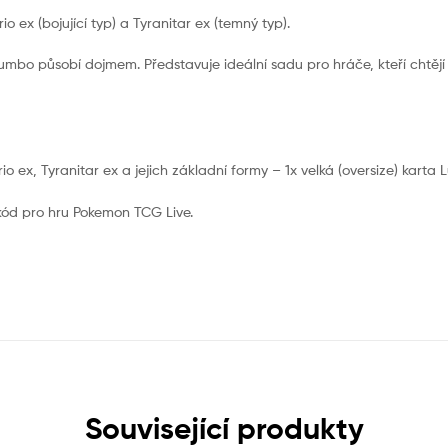
 ex (bojující typ) a Tyranitar ex (temný typ).
umbo působí dojmem. Představuje ideální sadu pro hráče, kteří chtějí z
 ex, Tyranitar ex a jejich základní formy – 1x velká (oversize) karta Lu
kód pro hru Pokemon TCG Live.
Související produkty