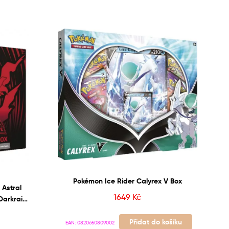
Pokémon Ice Rider Calyrex V Box
 Astral
1649
Kč
Darkrai
Přidat do košíku
EAN:
0820650809002