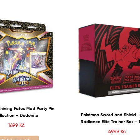
hining Fates Mad Party Pin
Pokémon Sword and Shield –
llection – Dedenne
Radiance Elite Trainer Box – 
1699
Kč
VSTAR
4999
Kč