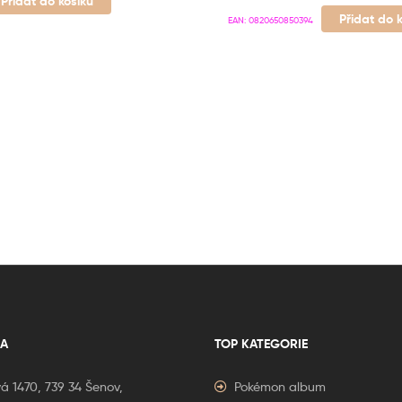
Přidat do košíku
Přidat do 
EAN:
0820650850394
A
TOP KATEGORIE
á 1470, 739 34 Šenov,
Pokémon album