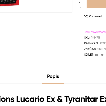
Porovnat
EAN:
019621413002
SKU:
PKM718
KATEGORIE:
POK
ZNAČKA:
NINTE
Face
T
SDÍLET:
Popis
ons Lucario Ex & Tyranitar 