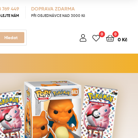
 769 449
DOPRAVA ZDARMA
LEJTE NÁM
PŘI OBJEDNÁVCE NAD 3000 Kč
0
0
Hledat
0
Kč