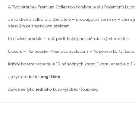
& Tyranitar?ex Premium Collection kombinuje sílu Pokémonů Lucario
Je to skvělá volba pro sběratele – propagační verze ex + verze j
s lesklým prizmatickým efektem.
Exkluzivní produkt – což podtrhuje jeho sběratelský charakter.
Obsah: – 14x booster Prismatic Evolutions – 4x promo karty: Lucario
Každý booster obsahuje 10 náhodných karet, 1 kartu energie a 1 
Jazyk produktu:
angličtina
Aukce se týká
jednoho
kusu výrobku/soupravy