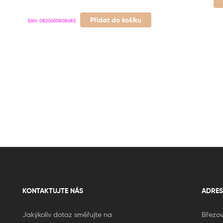
Přidat do košíku
EAN:
0820650808685
KONTAKTUJTE NÁS
ADRES
Jakýkoliv dotaz směřujte na
Březov