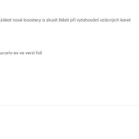
ískat nové boostery a zkusit štěstí při vytahování vzácných karet
cario ex ve verzi foil