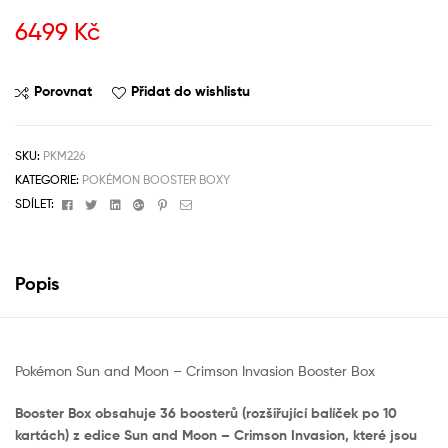
6499
Kč
Porovnat
Přidat do wishlistu
SKU:
PKM226
KATEGORIE:
POKÉMON BOOSTER BOXY
Facebook
Twitter
Linkedin
Google+
Pinterest
Email
SDÍLET:
Popis
Pokémon Sun and Moon – Crimson Invasion Booster Box
Booster Box obsahuje 36 boosterů (rozšiřující balíček po 10
kartách) z edice Sun and Moon – Crimson Invasion, které jsou