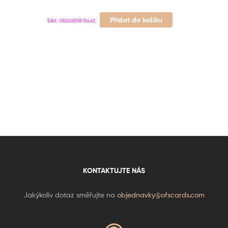
Přidat do košíku
EAN:
0820650818462
KONTAKTUJTE NÁS
Jakýkoliv dotaz směřujte na
objednavky@ofscards.com