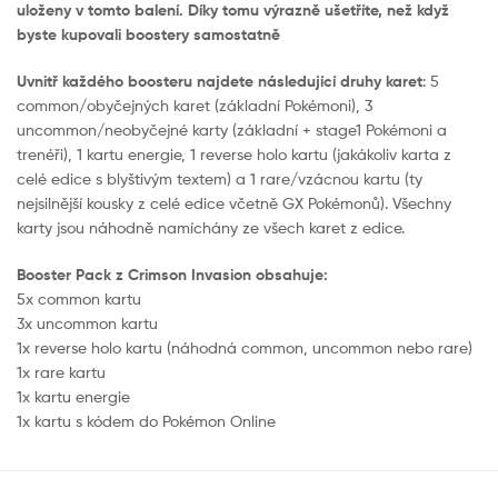
uloženy v tomto balení. Díky tomu výrazně ušetříte, než když
byste kupovali boostery samostatně
Uvnitř každého boosteru najdete následující druhy karet
: 5
common/obyčejných karet (základní Pokémoni), 3
uncommon/neobyčejné karty (základní + stage1 Pokémoni a
trenéři), 1 kartu energie, 1 reverse holo kartu (jakákoliv karta z
celé edice s blyštivým textem) a 1 rare/vzácnou kartu (ty
nejsilnější kousky z celé edice včetně GX Pokémonů). Všechny
karty jsou náhodně namíchány ze všech karet z edice.
Booster Pack z Crimson Invasion obsahuje:
5x common kartu
3x uncommon kartu
1x reverse holo kartu (náhodná common, uncommon nebo rare)
1x rare kartu
1x kartu energie
1x kartu s kódem do Pokémon Online