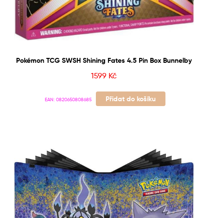
Pokémon TCG SWSH Shining Fates 4.5 Pin Box Bunnelby
1599
Kč
Přidat do košíku
EAN:
0820650808685