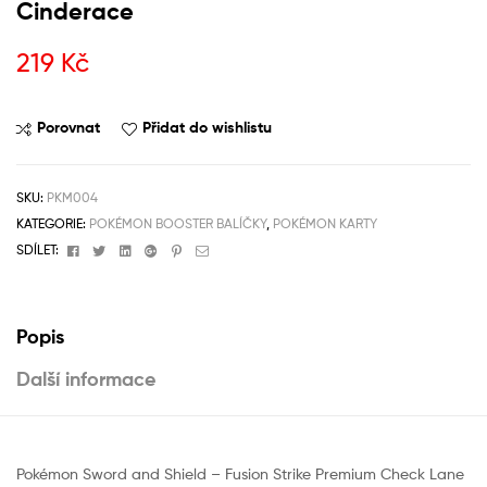
Cinderace
219
Kč
Porovnat
Přidat do wishlistu
SKU:
PKM004
KATEGORIE:
POKÉMON BOOSTER BALÍČKY
,
POKÉMON KARTY
Facebook
Twitter
Linkedin
Google+
Pinterest
Email
SDÍLET:
Popis
Další informace
Pokémon Sword and Shield – Fusion Strike Premium Check Lane