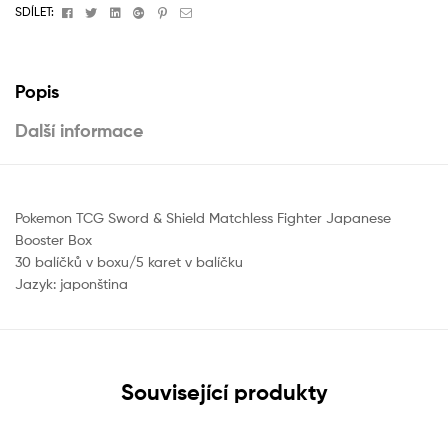
Facebook
Twitter
Linkedin
Google+
Pinterest
Email
SDÍLET:
Popis
Další informace
Pokemon TCG Sword & Shield Matchless Fighter Japanese
Booster Box
30 balíčků v boxu/5 karet v balíčku
Jazyk: japonština
Související produkty