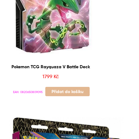
Pokemon TCG Rayquaza V Battle Deck
1799
Kč
Přidat do košíku
EAN:
0820650809095