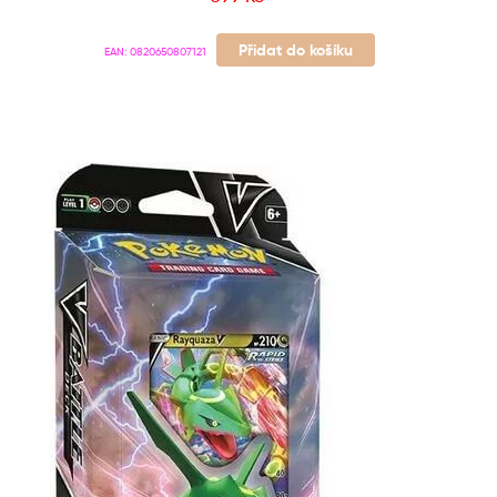
Přidat do košíku
EAN:
0820650807121