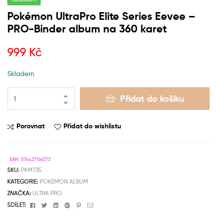
Pokémon UltraPro Elite Series Eevee –
PRO-Binder album na 360 karet
999
Kč
Skladem
Přidat do košíku
Porovnat
Přidat do wishlistu
EAN:
074427166373
SKU:
PKM735
KATEGORIE:
POKÉMON ALBUM
ZNAČKA:
ULTRA PRO
Facebook
Twitter
Linkedin
Google+
Pinterest
Email
SDÍLET: