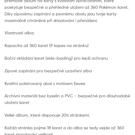
prémiové album na karty s kvalitním zpracováním, které
poskytuje bezpečné a přehledné uložení až 360 Pokémon karet.
Díky zipovému zapínání a pevnému obalu jsou tvoje karty
maximálně chráněné při skladování i přenášení.
Vlastnosti alba:
Kapacita až 360 karet (9 kapes na stránku)
Boční vkládání karet (side-loading) pro lepší ochranu
Zipové zapínání pro bezpečné uzavření alba
Kvalitní polstrovaný obal s motivem Eevee
Archivní materiál bez kyselin a PVC – bezpečné pro dlouhodobé
uložení karet
Velké album, které disponuje 20ti stránkami.
Každá stránka pojme 18 karet a do alba se tedy vejde až 360
karet standardní velikosti.