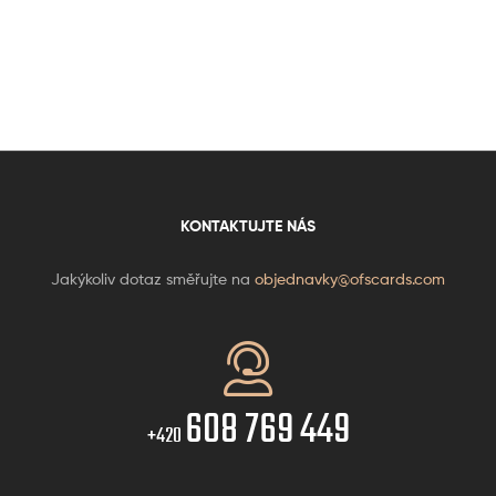
KONTAKTUJTE NÁS
Jakýkoliv dotaz směřujte na
objednavky@ofscards.com
608 769 449
+420