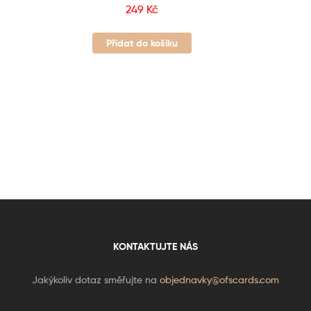
249
Kč
Přidat do košíku
KONTAKTUJTE NÁS
Jakýkoliv dotaz směřujte na
objednavky@ofscards.com