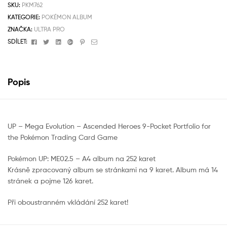
SKU:
PKM762
KATEGORIE:
POKÉMON ALBUM
ZNAČKA:
ULTRA PRO
Facebook
Twitter
Linkedin
Google+
Pinterest
Email
SDÍLET:
Popis
UP – Mega Evolution – Ascended Heroes 9-Pocket Portfolio for
the Pokémon Trading Card Game
Pokémon UP: ME02.5 – A4 album na 252 karet
Krásně zpracovaný album se stránkami na 9 karet. Album má 14
stránek a pojme 126 karet.
Při oboustranném vkládání 252 karet!